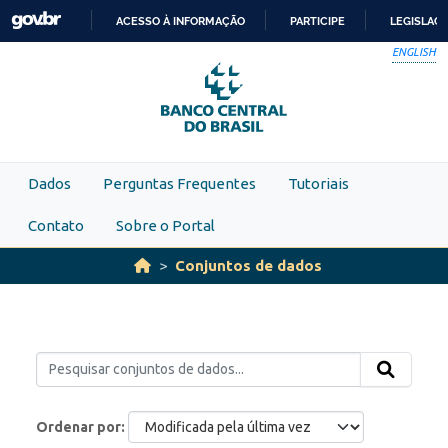
Skip to main content
ACESSO À INFORMAÇÃO
PARTICIPE
LEGISLAÇ
IR
ENGLISH
PARA
O
CONTEÚDO
Dados
Perguntas Frequentes
Tutoriais
Contato
Sobre o Portal
Conjuntos de dados
Ordenar por