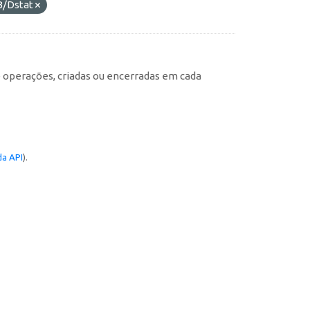
B/Dstat
e operações, criadas ou encerradas em cada
a API
).