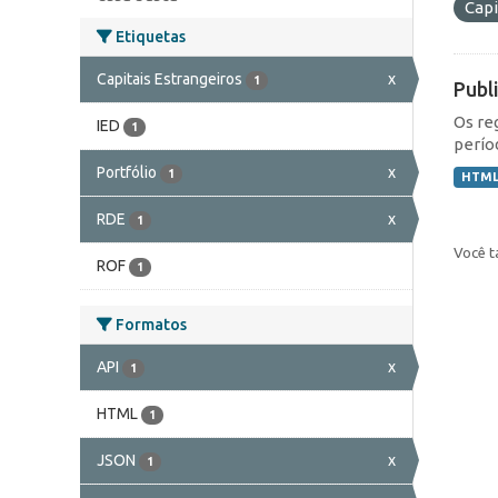
Capi
Etiquetas
Capitais Estrangeiros
x
1
Publ
Os re
IED
1
perío
Portfólio
x
1
HTM
RDE
x
1
Você t
ROF
1
Formatos
API
x
1
HTML
1
JSON
x
1