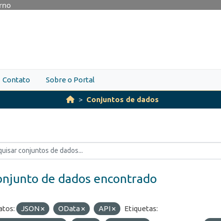
erno
Contato
Sobre o Portal
Conjuntos de dados
onjunto de dados encontrado
tos:
JSON
OData
API
Etiquetas: