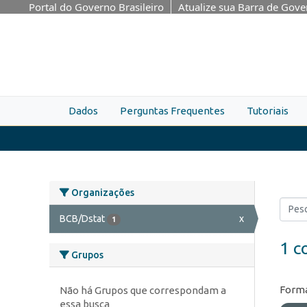
Skip to main content
Portal do Governo Brasileiro
Atualize sua Barra de Gov
Dados
Perguntas Frequentes
Tutoriais
Organizações
BCB/Dstat
x
1
1 c
Grupos
Forma
Não há Grupos que correspondam a
essa busca