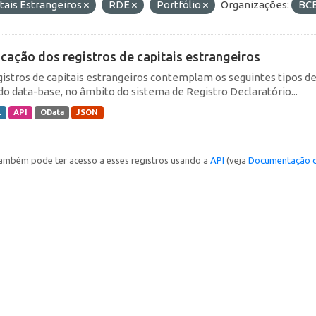
tais Estrangeiros
RDE
Portfólio
Organizações:
BC
icação dos registros de capitais estrangeiros
gistros de capitais estrangeiros contemplam os seguintes tipos d
do data-base, no âmbito do sistema de Registro Declaratório...
L
API
OData
JSON
ambém pode ter acesso a esses registros usando a
API
(veja
Documentação d