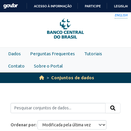
Skip to main content
ACESSO À INFORMAÇÃO
PARTICIPE
LEGISLAÇ
IR
ENGLISH
PARA
O
CONTEÚDO
Dados
Perguntas Frequentes
Tutoriais
Contato
Sobre o Portal
Conjuntos de dados
Ordenar por