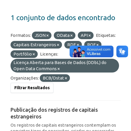
1 conjunto de dados encontrado
Formatos:
JSON
OData
API
Etiquetas:
Capitais Estrangeiros
RDE
ROF
Portfólio
Licenças:
Licença Aberta para Bases de Dados (ODbL) do
Open Data Commons
Organizações:
BCB/Dstat
Filtrar Resultados
Publicação dos registros de capitais
estrangeiros
Os registros de capitais estrangeiros contemplam os
seguintes tipos de operações, criadas ou encerradas