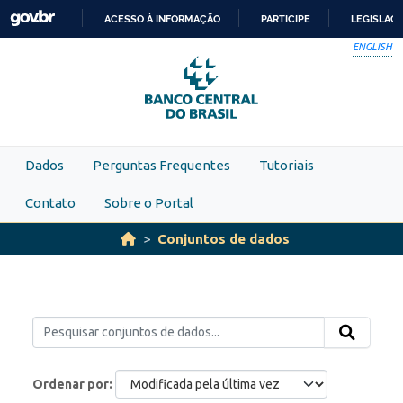
Skip to main content
ACESSO À INFORMAÇÃO
PARTICIPE
LEGISLAÇ
IR
ENGLISH
PARA
O
CONTEÚDO
Dados
Perguntas Frequentes
Tutoriais
Contato
Sobre o Portal
Conjuntos de dados
Ordenar por