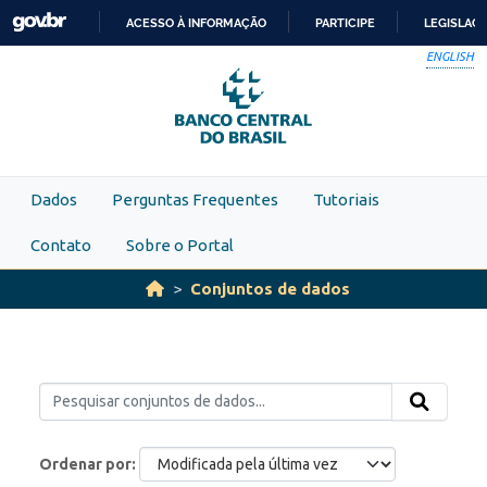
Skip to main content
ACESSO À INFORMAÇÃO
PARTICIPE
LEGISLAÇ
IR
ENGLISH
PARA
O
CONTEÚDO
Dados
Perguntas Frequentes
Tutoriais
Contato
Sobre o Portal
Conjuntos de dados
Ordenar por