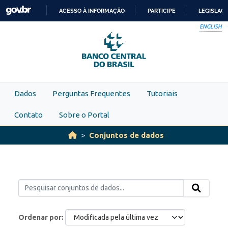
Skip to main content
ACESSO À INFORMAÇÃO
PARTICIPE
LEGISLAÇ
IR
ENGLISH
PARA
O
CONTEÚDO
Dados
Perguntas Frequentes
Tutoriais
Contato
Sobre o Portal
Conjuntos de dados
Ordenar por