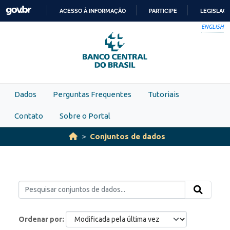
Skip to main content
ACESSO À INFORMAÇÃO
PARTICIPE
LEGISLAÇ
IR
ENGLISH
PARA
O
CONTEÚDO
Dados
Perguntas Frequentes
Tutoriais
Contato
Sobre o Portal
Conjuntos de dados
Ordenar por