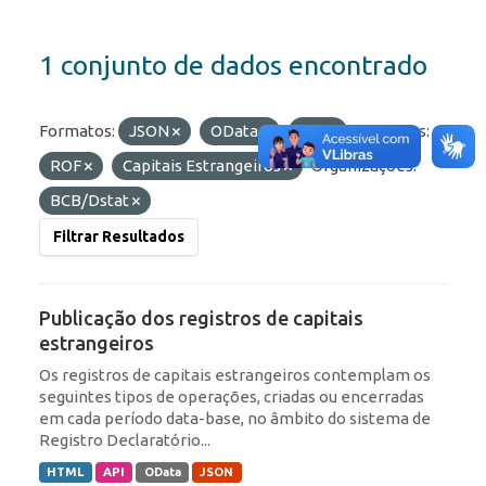
1 conjunto de dados encontrado
Formatos:
JSON
OData
API
Etiquetas:
ROF
Capitais Estrangeiros
Organizações:
BCB/Dstat
Filtrar Resultados
Publicação dos registros de capitais
estrangeiros
Os registros de capitais estrangeiros contemplam os
seguintes tipos de operações, criadas ou encerradas
em cada período data-base, no âmbito do sistema de
Registro Declaratório...
HTML
API
OData
JSON