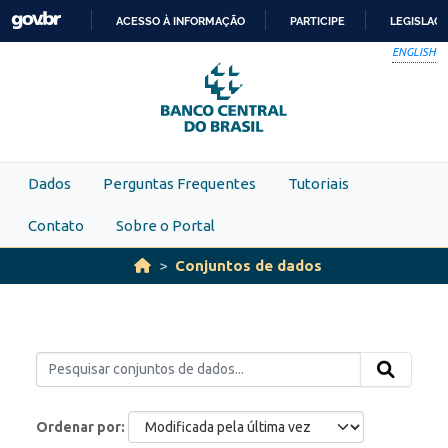
Skip to main content
ACESSO À INFORMAÇÃO
PARTICIPE
LEGISLAÇ
IR
ENGLISH
PARA
O
CONTEÚDO
Dados
Perguntas Frequentes
Tutoriais
Contato
Sobre o Portal
Conjuntos de dados
Ordenar por