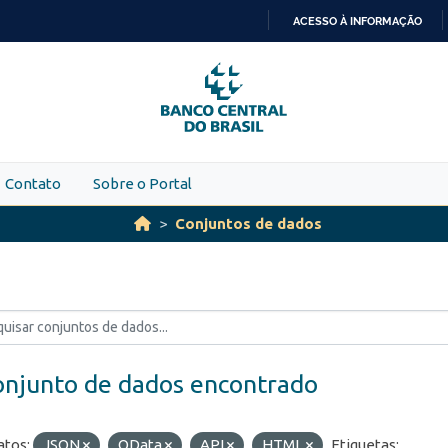
ACESSO À INFORMAÇÃO
IR
PARA
O
CONTEÚDO
Contato
Sobre o Portal
Conjuntos de dados
onjunto de dados encontrado
tos:
JSON
OData
API
HTML
Etiquetas: