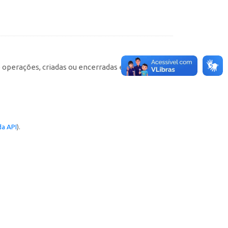
e operações, criadas ou encerradas em cada
a API
).