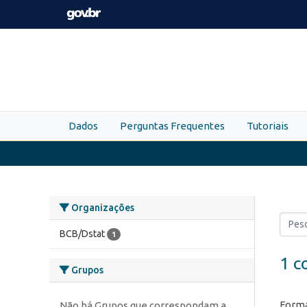
Skip to main content
Dados
Perguntas Frequentes
Tutoriais
Organizações
BCB/Dstat
1
1 c
Grupos
Forma
Não há Grupos que correspondam a