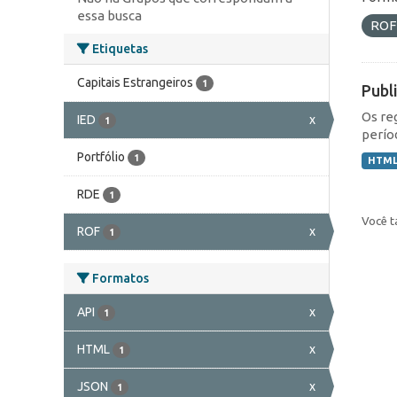
essa busca
RO
Etiquetas
Capitais Estrangeiros
1
Publ
Os re
IED
x
1
perío
Portfólio
1
HTM
RDE
1
Você t
ROF
x
1
Formatos
API
x
1
HTML
x
1
JSON
x
1