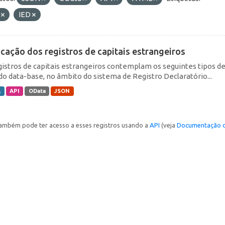
F
IED
icação dos registros de capitais estrangeiros
gistros de capitais estrangeiros contemplam os seguintes tipos d
do data-base, no âmbito do sistema de Registro Declaratório...
L
API
OData
JSON
ambém pode ter acesso a esses registros usando a
API
(veja
Documentação d