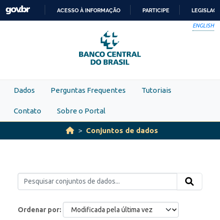
Skip to main content
ACESSO À INFORMAÇÃO
PARTICIPE
LEGISLAÇ
IR
ENGLISH
PARA
O
CONTEÚDO
Dados
Perguntas Frequentes
Tutoriais
Contato
Sobre o Portal
Conjuntos de dados
Ordenar por