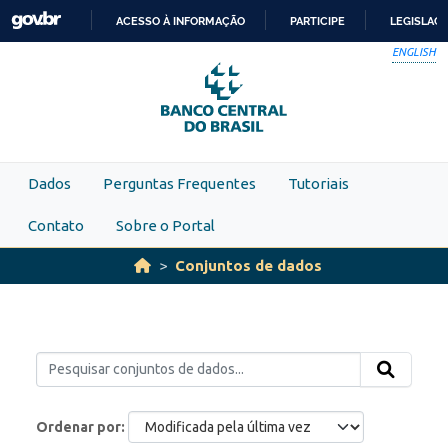
Skip to main content
ACESSO À INFORMAÇÃO
PARTICIPE
LEGISLAÇ
IR
ENGLISH
PARA
O
CONTEÚDO
Dados
Perguntas Frequentes
Tutoriais
Contato
Sobre o Portal
Conjuntos de dados
Ordenar por