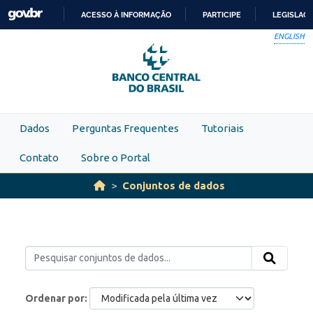
Skip to main content
ACESSO À INFORMAÇÃO
PARTICIPE
LEGISLAÇ
IR
ENGLISH
PARA
O
CONTEÚDO
Dados
Perguntas Frequentes
Tutoriais
Contato
Sobre o Portal
Conjuntos de dados
Ordenar por