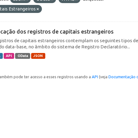
tais Estrangeiros
icação dos registros de capitais estrangeiros
gistros de capitais estrangeiros contemplam os seguintes tipos d
do data-base, no âmbito do sistema de Registro Declaratório...
L
API
OData
JSON
ambém pode ter acesso a esses registros usando a
API
(veja
Documentação d