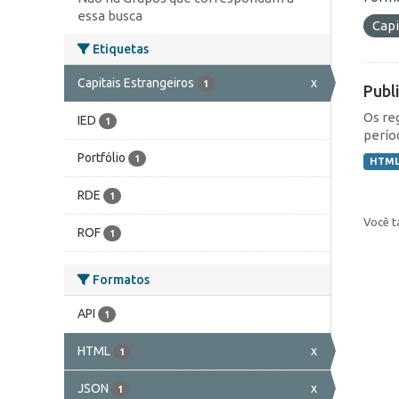
essa busca
Capi
Etiquetas
Capitais Estrangeiros
x
1
Publ
Os re
IED
1
perío
Portfólio
1
HTM
RDE
1
Você t
ROF
1
Formatos
API
1
HTML
x
1
JSON
x
1