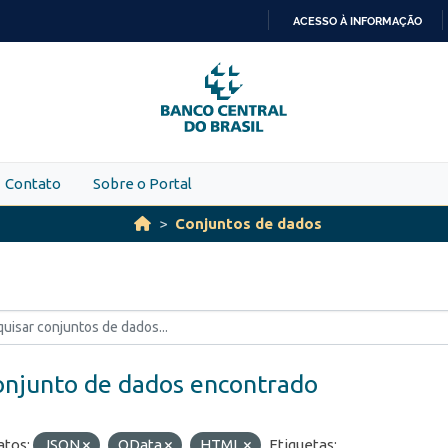
ACESSO À INFORMAÇÃO
IR
PARA
O
CONTEÚDO
Contato
Sobre o Portal
Conjuntos de dados
onjunto de dados encontrado
tos:
JSON
OData
HTML
Etiquetas: