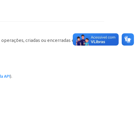
e operações, criadas ou encerradas em cada
a API
).