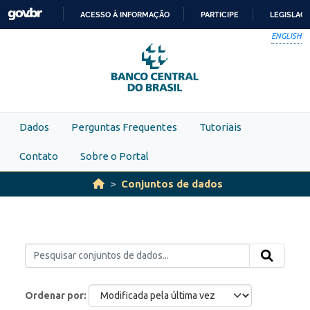
Skip to main content
ACESSO À INFORMAÇÃO
PARTICIPE
LEGISLAÇ
IR
ENGLISH
PARA
O
CONTEÚDO
Dados
Perguntas Frequentes
Tutoriais
Contato
Sobre o Portal
Conjuntos de dados
Ordenar por