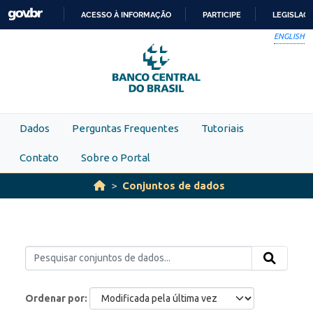
Skip to main content
ACESSO À INFORMAÇÃO
PARTICIPE
LEGISLAÇ
IR
ENGLISH
PARA
O
CONTEÚDO
Dados
Perguntas Frequentes
Tutoriais
Contato
Sobre o Portal
Conjuntos de dados
Ordenar por