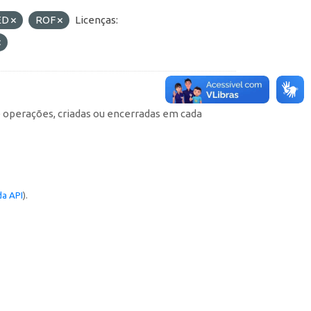
ED
ROF
Licenças:
e operações, criadas ou encerradas em cada
a API
).