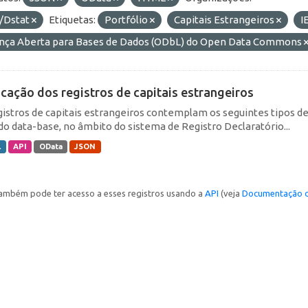
/Dstat
Etiquetas:
Portfólio
Capitais Estrangeiros
I
ença Aberta para Bases de Dados (ODbL) do Open Data Commons
icação dos registros de capitais estrangeiros
gistros de capitais estrangeiros contemplam os seguintes tipos d
do data-base, no âmbito do sistema de Registro Declaratório...
L
API
OData
JSON
ambém pode ter acesso a esses registros usando a
API
(veja
Documentação d