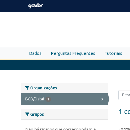
Skip to main content
Dados
Perguntas Frequentes
Tutoriais
Organizações
BCB/Dstat
x
1
1 c
Grupos
Forma
Não há Grupos que correspondam a