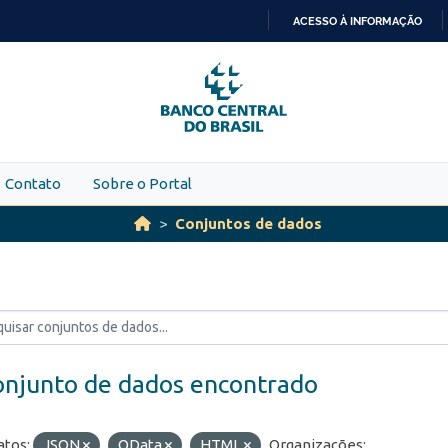
ACESSO À INFORMAÇÃO
IR
PARA
O
CONTEÚDO
Contato
Sobre o Portal
Conjuntos de dados
onjunto de dados encontrado
tos:
JSON
OData
HTML
Organizações: