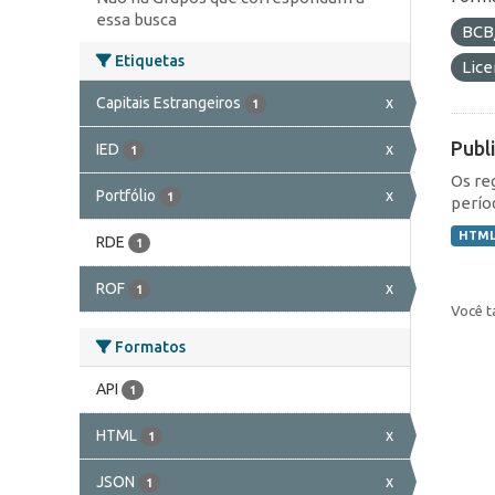
essa busca
BCB
Etiquetas
Lic
Capitais Estrangeiros
x
1
Publ
IED
x
1
Os re
Portfólio
x
1
perío
HTM
RDE
1
ROF
x
1
Você t
Formatos
API
1
HTML
x
1
JSON
x
1