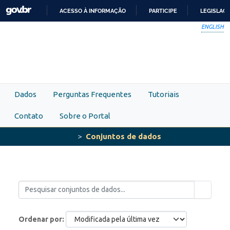
Skip to main content
ACESSO À INFORMAÇÃO
PARTICIPE
LEGISLAÇ
IR
ENGLISH
PARA
O
CONTEÚDO
Dados
Perguntas Frequentes
Tutoriais
Contato
Sobre o Portal
Conjuntos de dados
Ordenar por