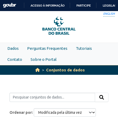
Skip to main content
ACESSO À INFORMAÇÃO
PARTICIPE
LEGISLAÇ
IR
ENGLISH
PARA
O
CONTEÚDO
Dados
Perguntas Frequentes
Tutoriais
Contato
Sobre o Portal
Conjuntos de dados
Ordenar por