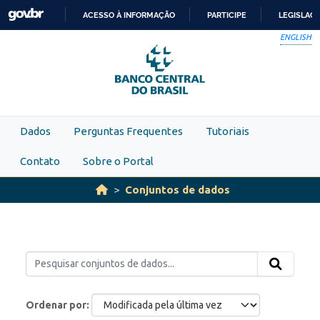
Skip to main content
ACESSO À INFORMAÇÃO
PARTICIPE
LEGISLAÇ
IR
ENGLISH
PARA
O
CONTEÚDO
Dados
Perguntas Frequentes
Tutoriais
Contato
Sobre o Portal
Conjuntos de dados
Ordenar por