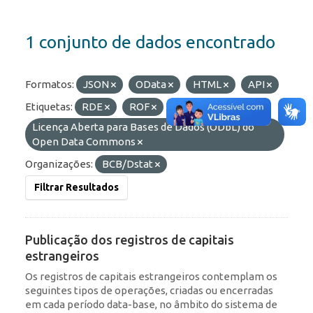
1 conjunto de dados encontrado
Formatos:
JSON
OData
HTML
API
Etiquetas:
RDE
ROF
Licenças:
Licença Aberta para Bases de Dados (ODbL) do
Open Data Commons
Organizações:
BCB/Dstat
Filtrar Resultados
Publicação dos registros de capitais
estrangeiros
Os registros de capitais estrangeiros contemplam os
seguintes tipos de operações, criadas ou encerradas
em cada período data-base, no âmbito do sistema de