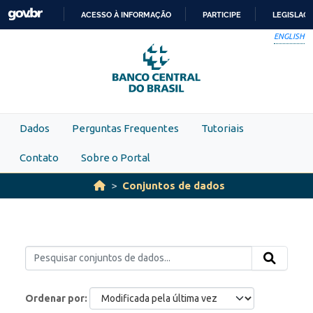
Skip to main content
ACESSO À INFORMAÇÃO
PARTICIPE
LEGISLAÇ
IR
ENGLISH
PARA
O
CONTEÚDO
Dados
Perguntas Frequentes
Tutoriais
Contato
Sobre o Portal
Conjuntos de dados
Ordenar por