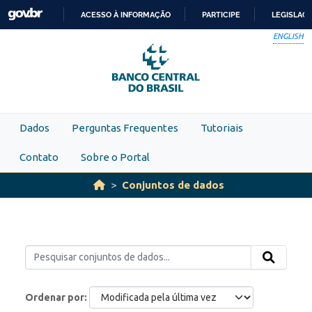
Skip to main content
ACESSO À INFORMAÇÃO
PARTICIPE
LEGISLAÇ
IR
ENGLISH
PARA
O
CONTEÚDO
Dados
Perguntas Frequentes
Tutoriais
Contato
Sobre o Portal
Conjuntos de dados
Ordenar por