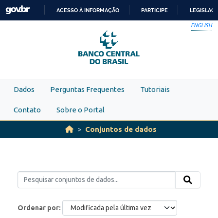
Skip to main content
ACESSO À INFORMAÇÃO
PARTICIPE
LEGISLAÇ
IR
ENGLISH
PARA
O
CONTEÚDO
Dados
Perguntas Frequentes
Tutoriais
Contato
Sobre o Portal
Conjuntos de dados
Ordenar por