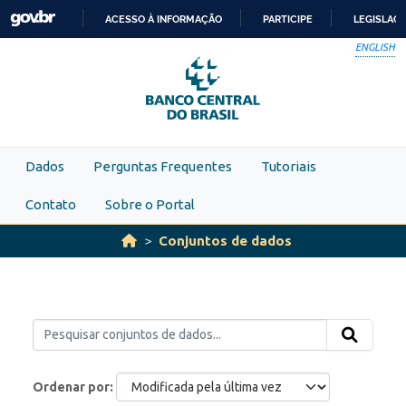
Skip to main content
ACESSO À INFORMAÇÃO
PARTICIPE
LEGISLAÇ
IR
ENGLISH
PARA
O
CONTEÚDO
Dados
Perguntas Frequentes
Tutoriais
Contato
Sobre o Portal
Conjuntos de dados
Ordenar por