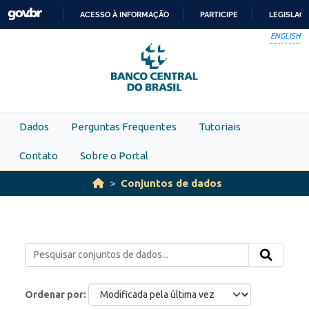
Skip to main content
ACESSO À INFORMAÇÃO
PARTICIPE
LEGISLAÇ
IR
ENGLISH
PARA
O
CONTEÚDO
Dados
Perguntas Frequentes
Tutoriais
Contato
Sobre o Portal
Conjuntos de dados
Ordenar por