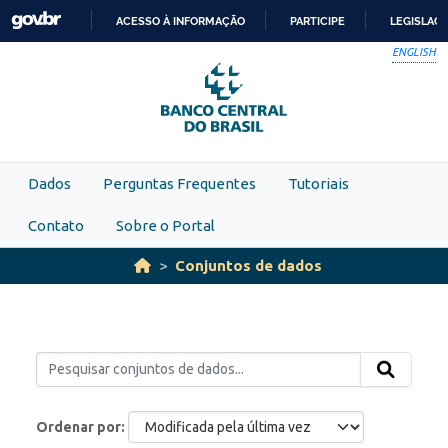
Skip to main content
ACESSO À INFORMAÇÃO
PARTICIPE
LEGISLAÇ
IR
ENGLISH
PARA
O
CONTEÚDO
Dados
Perguntas Frequentes
Tutoriais
Contato
Sobre o Portal
Conjuntos de dados
Ordenar por