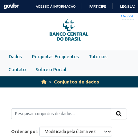
Skip to main content
ACESSO À INFORMAÇÃO
PARTICIPE
LEGISLAÇ
IR
ENGLISH
PARA
O
CONTEÚDO
Dados
Perguntas Frequentes
Tutoriais
Contato
Sobre o Portal
Conjuntos de dados
Ordenar por