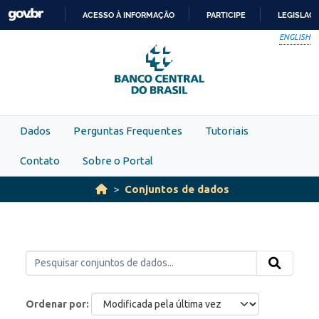
Skip to main content
ACESSO À INFORMAÇÃO
PARTICIPE
LEGISLAÇ
IR
ENGLISH
PARA
O
CONTEÚDO
Dados
Perguntas Frequentes
Tutoriais
Contato
Sobre o Portal
Conjuntos de dados
Ordenar por