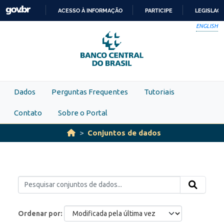
Skip to main content
ACESSO À INFORMAÇÃO
PARTICIPE
LEGISLAÇ
IR
ENGLISH
PARA
O
CONTEÚDO
Dados
Perguntas Frequentes
Tutoriais
Contato
Sobre o Portal
Conjuntos de dados
Ordenar por