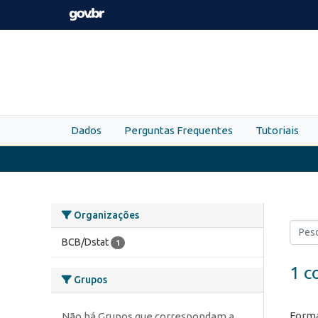
Skip to main content
Dados
Perguntas Frequentes
Tutoriais
Organizações
BCB/Dstat
1
1 c
Grupos
Forma
Não há Grupos que correspondam a