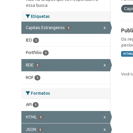
essa busca
Capi
Etiquetas
Capitais Estrangeiros
x
1
Publ
Os re
IED
1
perío
Portfólio
1
HTM
RDE
x
1
Você t
ROF
1
Formatos
API
1
HTML
x
1
JSON
x
1