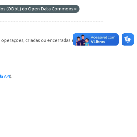
ados (ODbL) do Open Data Commons
e operações, criadas ou encerradas em cada
a API
).