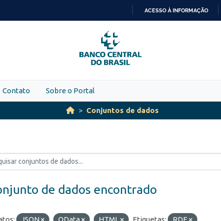
ACESSO À INFORMAÇÃO
IR
PARA
O
CONTEÚDO
Contato
Sobre o Portal
Conjuntos de dados
onjunto de dados encontrado
tos:
JSON
OData
HTML
Etiquetas:
RDE