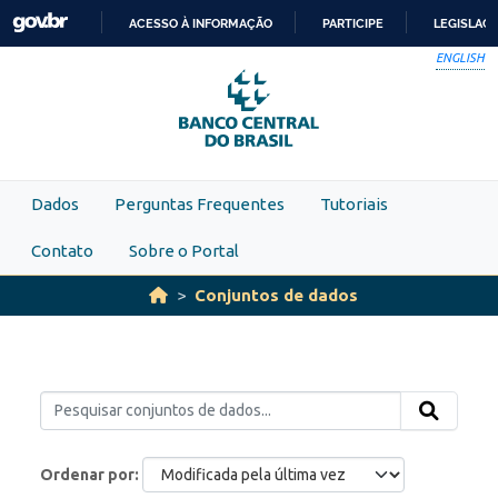
Skip to main content
ACESSO À INFORMAÇÃO
PARTICIPE
LEGISLAÇ
IR
ENGLISH
PARA
O
CONTEÚDO
Dados
Perguntas Frequentes
Tutoriais
Contato
Sobre o Portal
Conjuntos de dados
Ordenar por