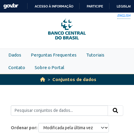
Skip to main content
ACESSO À INFORMAÇÃO
PARTICIPE
LEGISLAÇ
IR
ENGLISH
PARA
O
CONTEÚDO
Dados
Perguntas Frequentes
Tutoriais
Contato
Sobre o Portal
Conjuntos de dados
Ordenar por