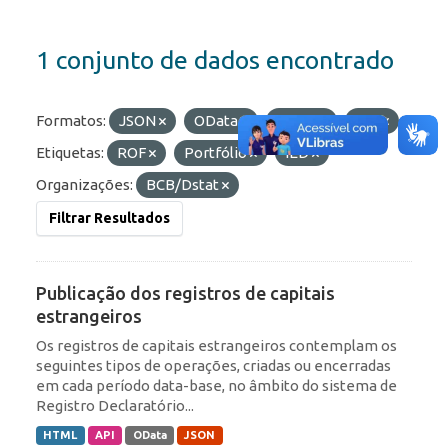
1 conjunto de dados encontrado
Formatos:
JSON
OData
HTML
API
Etiquetas:
ROF
Portfólio
IED
Organizações:
BCB/Dstat
Filtrar Resultados
Publicação dos registros de capitais
estrangeiros
Os registros de capitais estrangeiros contemplam os
seguintes tipos de operações, criadas ou encerradas
em cada período data-base, no âmbito do sistema de
Registro Declaratório...
HTML
API
OData
JSON