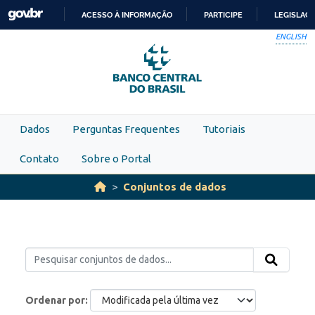
Skip to main content
ACESSO À INFORMAÇÃO
PARTICIPE
LEGISLAÇ
IR
ENGLISH
PARA
O
CONTEÚDO
Dados
Perguntas Frequentes
Tutoriais
Contato
Sobre o Portal
Conjuntos de dados
Ordenar por