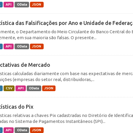
L
API
OData
JSON
tística das Falsificações por Ano e Unidade de Federa
amente, o Departamento do Meio Circulante do Banco Central do Br
izmente, em sua maioria são falsas. O presente...
L
API
OData
JSON
ctativas de Mercado
ísticas calculadas diariamente com base nas expectativas de merc
uições (empresas do setor real, distribuidoras,...
L
CSV
API
OData
JSON
tísticas do Pix
ísticas relativas a chaves Pix cadastradas no Diretório de Identifi
dadas no Sistema de Pagamentos Instantâneos (SPI)...
L
API
OData
JSON