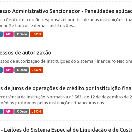
esso Administrativo Sancionador - Penalidades aplica
co Central é o órgão responsável por fiscalizar as instituições fi
nar. Se bancos e demais instituições...
L
API
OData
JSON
essos de autorização
ssos de autorização de instituições do Sistema Financeiro Naciona
L
API
OData
JSON
s de juros de operações de crédito por instituição fina
corrência da Instrução Normativa nº 563 , de 12 de dezembro de 20
médios praticados pelas instituições financeiras nas...
L
API
OData
JSON
c - Leilões do Sistema Especial de Liquidação e de Cust