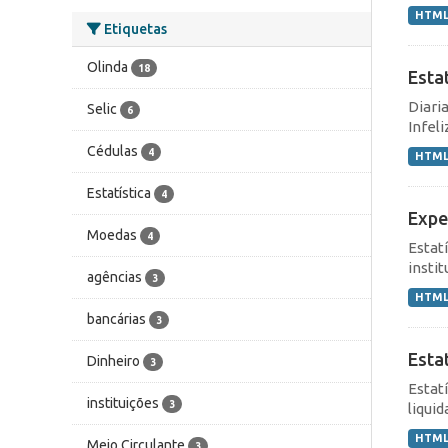
HTM
Etiquetas
Olinda
18
Esta
Diari
Selic
6
Infel
Cédulas
4
HTM
Estatística
4
Expe
Moedas
4
Estat
instit
agências
3
HTM
bancárias
3
Esta
Dinheiro
3
Estat
instituições
3
liqui
HTM
Meio Circulante
3