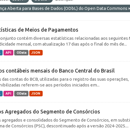
ença Aberta para Bases de Dados (ODbL) do Open Data Commons
tísticas de Meios de Pagamentos
conjunto contém diversas estatísticas relacionadas aos seguin
dicidade mensal, com atualização 17 dias após o final do mês de...
L
API
OData
JSON
os contábeis mensais do Banco Central do Brasil
s das contas do BCB, utilizadas para o registro das suas operações
nibilizadas referem-se aos períodos iniciados em...
L
API
OData
JSON
s Agregados do Segmento de Consórcios
 agregados e consolidados do Segmento de Consórcios, em substi
ma de Consórcios (PSC), descontinuado após a versão 2024-2025....