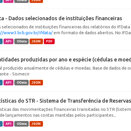
L
API
OData
JSON
ta - Dados selecionados de instituições financeiras
 selecionados de instituições financeiras dos relatórios do IFData
://www3.bcb.gov.br/ifdata/
em formato de dados abertos. No IFData
L
API
OData
JSON
PDF
tidades produzidas por ano e espécie (cédulas e moe
al produzido anualmente de cédulas e moedas. Base de dados de o
lante - Sismecir
L
API
OData
JSON
tísticas do STR - Sistema de Transferência de Reserva
ísticas das movimentações financeiras transitadas no STR (Siste
de lançamentos nas contas mantidas pelos participantes...
L
API
OData
JSON