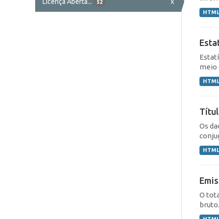
Licença Aberta...
x
52
HTM
Esta
Estat
meio 
HTM
Títu
Os da
conju
HTM
Emis
O tot
bruto