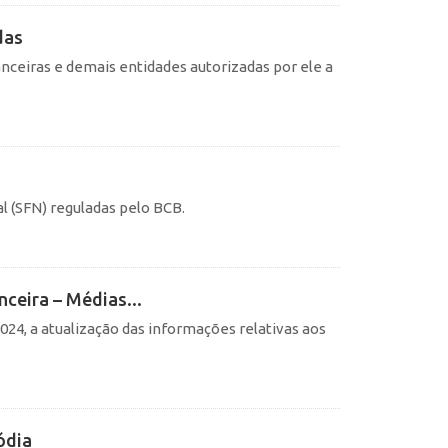
das
nanceiras e demais entidades autorizadas por ele a
l (SFN) reguladas pelo BCB.
nceira – Médias...
24, a atualização das informações relativas aos
ódia