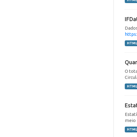
HTM
IFDa
Dados
https
HTM
Quan
O tot
Circu
HTM
Esta
Estat
meio 
HTM