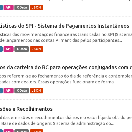
L
API
OData
JSON
tísticas do SPI - Sistema de Pagamentos Instantâneos
ísticas das movimentações financeiras transitadas no SPI (Siste
de lançamentos nas contas PI mantidas pelos participantes...
L
API
OData
JSON
los da carteira do BC para operações conjugadas com 
dos referem-se ao fechamento do dia de referência e contemplam
gadas com dealers. Essas operações funcionam de forma...
L
API
OData
JSON
sões e Recolhimentos
al das emissões e recolhimentos diários e o valor líquido obtido 
. Base de dados de origem: Sistema de administração do...