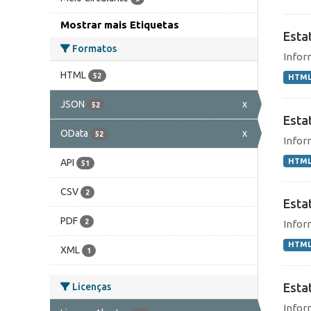
Mostrar mais Etiquetas
Esta
Formatos
Infor
HTML
52
HTM
JSON
x
52
Estat
OData
x
52
Infor
HTM
API
51
CSV
2
Estat
PDF
2
Infor
HTM
XML
1
Estat
Licenças
Infor