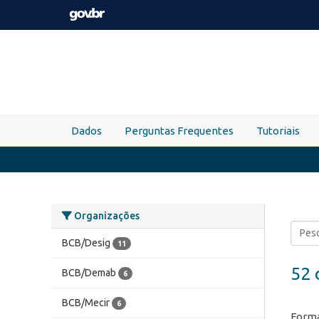
Skip to main content
Dados
Perguntas Frequentes
Tutoriais
Organizações
BCB/Desig
11
52 
BCB/Demab
6
BCB/Mecir
6
Forma