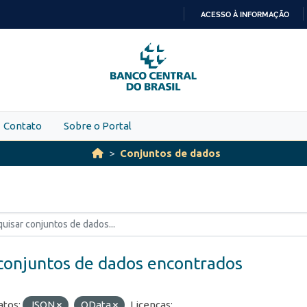
ACESSO À INFORMAÇÃO
IR
PARA
O
CONTEÚDO
Contato
Sobre o Portal
Conjuntos de dados
conjuntos de dados encontrados
tos:
JSON
OData
Licenças: