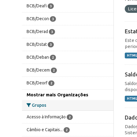
BCB/Deafi
3
Lic
BCB/Decon
3
Esta
BCB/Derad
3
Este 
BCB/Dstat
3
perio
HTM
BCB/Deban
2
BCB/Decem
2
Sald
BCB/Deorf
Saldo
2
dispo
Mostrar mais Organizações
HTM
Grupos
Dado
Acesso à Informação
2
Dados
Câmbio e Capitais...
2
Siste