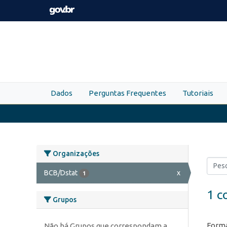
Skip to main content
Dados
Perguntas Frequentes
Tutoriais
Organizações
BCB/Dstat
x
1
1 c
Grupos
Forma
Não há Grupos que correspondam a