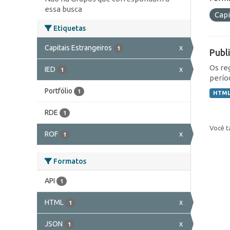
essa busca
Capi
Etiquetas
Capitais Estrangeiros
x
1
Publ
Os re
IED
x
1
perío
Portfólio
1
HTM
RDE
1
Você t
ROF
x
1
Formatos
API
1
HTML
x
1
JSON
x
1