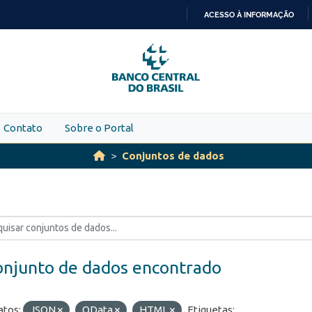
ACESSO À INFORMAÇÃO
IR
PARA
O
CONTEÚDO
Contato
Sobre o Portal
Conjuntos de dados
onjunto de dados encontrado
tos:
JSON
OData
HTML
Etiquetas: