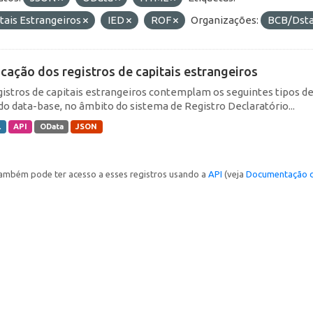
tais Estrangeiros
IED
ROF
Organizações:
BCB/Dst
icação dos registros de capitais estrangeiros
gistros de capitais estrangeiros contemplam os seguintes tipos d
do data-base, no âmbito do sistema de Registro Declaratório...
L
API
OData
JSON
ambém pode ter acesso a esses registros usando a
API
(veja
Documentação d