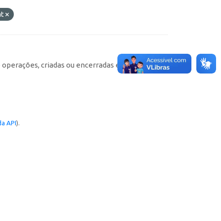
at
e operações, criadas ou encerradas em cada
a API
).