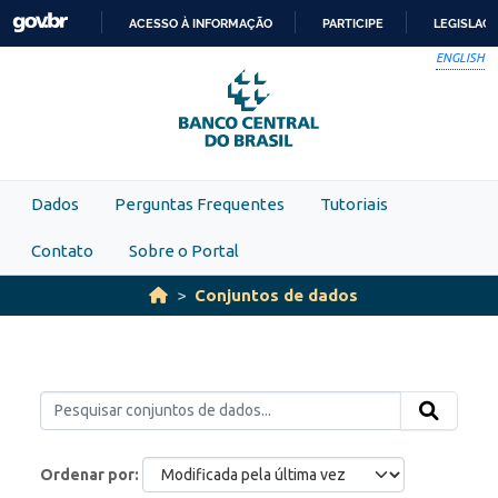
Skip to main content
ACESSO À INFORMAÇÃO
PARTICIPE
LEGISLAÇ
IR
ENGLISH
PARA
O
CONTEÚDO
Dados
Perguntas Frequentes
Tutoriais
Contato
Sobre o Portal
Conjuntos de dados
Ordenar por