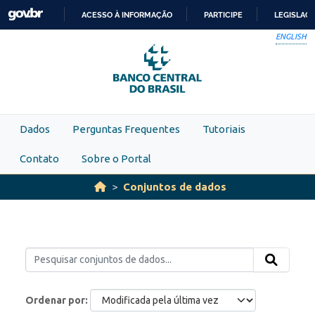
Skip to main content
ACESSO À INFORMAÇÃO
PARTICIPE
LEGISLAÇ
IR
ENGLISH
PARA
O
CONTEÚDO
Dados
Perguntas Frequentes
Tutoriais
Contato
Sobre o Portal
Conjuntos de dados
Ordenar por