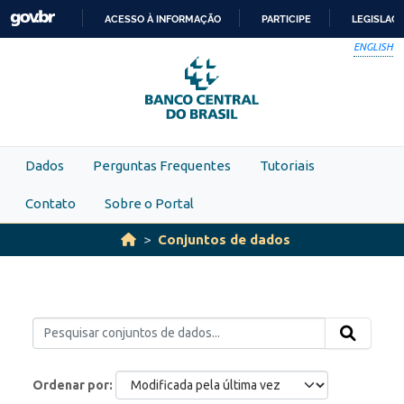
Skip to main content
ACESSO À INFORMAÇÃO
PARTICIPE
LEGISLAÇ
IR
ENGLISH
PARA
O
CONTEÚDO
Dados
Perguntas Frequentes
Tutoriais
Contato
Sobre o Portal
Conjuntos de dados
Ordenar por