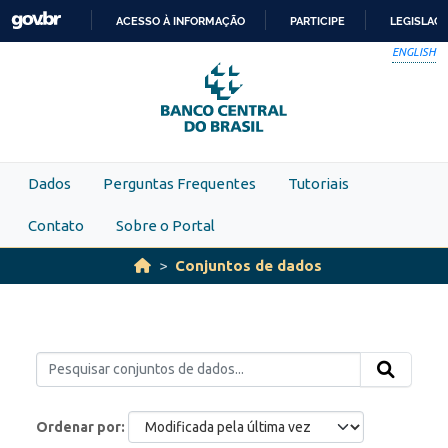
Skip to main content
ACESSO À INFORMAÇÃO
PARTICIPE
LEGISLAÇ
IR
ENGLISH
PARA
O
CONTEÚDO
Dados
Perguntas Frequentes
Tutoriais
Contato
Sobre o Portal
Conjuntos de dados
Ordenar por