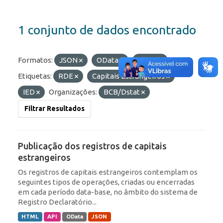
1 conjunto de dados encontrado
Formatos:
JSON
OData
HTML
Etiquetas:
RDE
Capitais Estrangeiros
IED
Organizações:
BCB/Dstat
Filtrar Resultados
Publicação dos registros de capitais
estrangeiros
Os registros de capitais estrangeiros contemplam os
seguintes tipos de operações, criadas ou encerradas
em cada período data-base, no âmbito do sistema de
Registro Declaratório...
HTML
API
OData
JSON