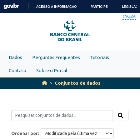
Skip to main content
ACESSO À INFORMAÇÃO
PARTICIPE
LEGISLAÇ
IR
ENGLISH
PARA
O
CONTEÚDO
Dados
Perguntas Frequentes
Tutoriais
Contato
Sobre o Portal
Conjuntos de dados
Ordenar por