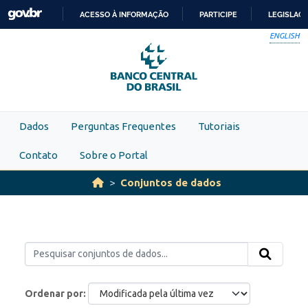
Skip to main content
ACESSO À INFORMAÇÃO
PARTICIPE
LEGISLAÇ
IR
ENGLISH
PARA
O
CONTEÚDO
Dados
Perguntas Frequentes
Tutoriais
Contato
Sobre o Portal
Conjuntos de dados
Ordenar por