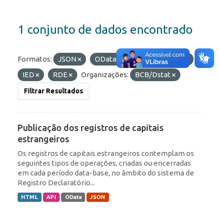
1 conjunto de dados encontrado
Formatos:
JSON
OData
Etiquetas:
ROF
IED
RDE
Organizações:
BCB/Dstat
Filtrar Resultados
Publicação dos registros de capitais
estrangeiros
Os registros de capitais estrangeiros contemplam os
seguintes tipos de operações, criadas ou encerradas
em cada período data-base, no âmbito do sistema de
Registro Declaratório...
HTML
API
OData
JSON