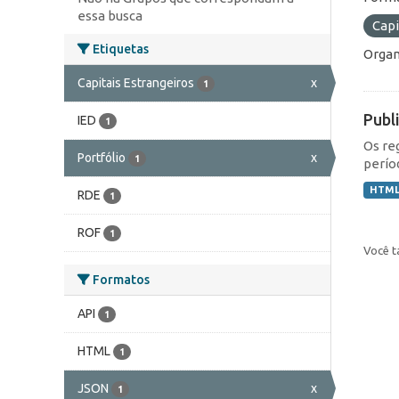
essa busca
Capi
Etiquetas
Organ
Capitais Estrangeiros
x
1
Publ
IED
1
Os re
Portfólio
x
1
perío
HTM
RDE
1
ROF
1
Você t
Formatos
API
1
HTML
1
JSON
x
1