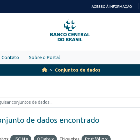
ACESSO À INFORMAÇÃO
IR
PARA
O
CONTEÚDO
Contato
Sobre o Portal
Conjuntos de dados
onjunto de dados encontrado
tos:
JSON
OData
Etiquetas:
Portfólio