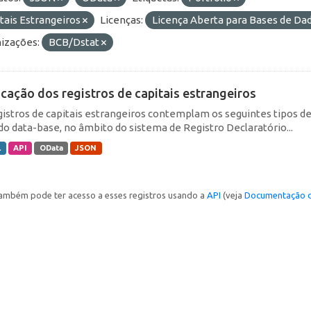
tais Estrangeiros
Licenças:
Licença Aberta para Bases de D
izações:
BCB/Dstat
icação dos registros de capitais estrangeiros
gistros de capitais estrangeiros contemplam os seguintes tipos d
do data-base, no âmbito do sistema de Registro Declaratório...
L
API
OData
JSON
ambém pode ter acesso a esses registros usando a
API
(veja
Documentação d