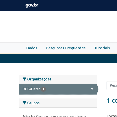
Skip to main content
Dados
Perguntas Frequentes
Tutoriais
Organizações
BCB/Dstat
x
1
1 c
Grupos
Forma
Não há Grupos que correspondam a