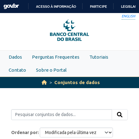
Skip to main content
ACESSO À INFORMAÇÃO
PARTICIPE
LEGISLAÇ
IR
ENGLISH
PARA
O
CONTEÚDO
Dados
Perguntas Frequentes
Tutoriais
Contato
Sobre o Portal
Conjuntos de dados
Ordenar por