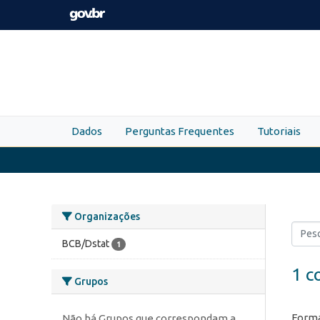
Skip to main content
Dados
Perguntas Frequentes
Tutoriais
Organizações
BCB/Dstat
1
1 c
Grupos
Forma
Não há Grupos que correspondam a