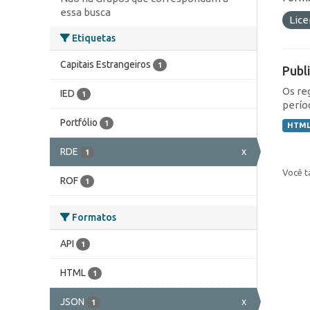
essa busca
Lic
Etiquetas
Capitais Estrangeiros
1
Publ
Os re
IED
1
perío
Portfólio
1
HTM
RDE
x
1
Você t
ROF
1
Formatos
API
1
HTML
1
JSON
x
1