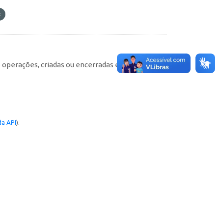
e operações, criadas ou encerradas em cada
a API
).