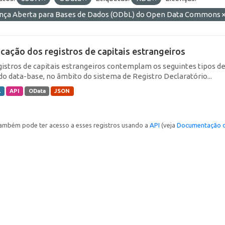
ença Aberta para Bases de Dados (ODbL) do Open Data Commons
icação dos registros de capitais estrangeiros
gistros de capitais estrangeiros contemplam os seguintes tipos d
do data-base, no âmbito do sistema de Registro Declaratório...
L
API
OData
JSON
ambém pode ter acesso a esses registros usando a
API
(veja
Documentação d