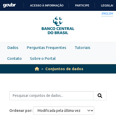
Skip to main content
ACESSO À INFORMAÇÃO
PARTICIPE
LEGISLAÇ
IR
ENGLISH
PARA
O
CONTEÚDO
Dados
Perguntas Frequentes
Tutoriais
Contato
Sobre o Portal
Conjuntos de dados
Ordenar por