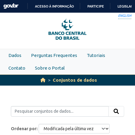
Skip to main content
ACESSO À INFORMAÇÃO
PARTICIPE
LEGISLAÇ
IR
ENGLISH
PARA
O
CONTEÚDO
Dados
Perguntas Frequentes
Tutoriais
Contato
Sobre o Portal
Conjuntos de dados
Ordenar por