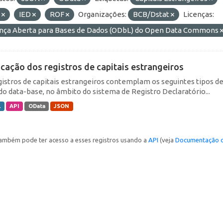
E
IED
ROF
Organizações:
BCB/Dstat
Licenças:
ença Aberta para Bases de Dados (ODbL) do Open Data Commons
icação dos registros de capitais estrangeiros
gistros de capitais estrangeiros contemplam os seguintes tipos d
do data-base, no âmbito do sistema de Registro Declaratório...
L
API
OData
JSON
ambém pode ter acesso a esses registros usando a
API
(veja
Documentação d