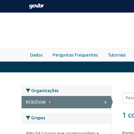
Skip to main content
Dados
Perguntas Frequentes
Tutoriais
Organizações
BCB/Dstat
x
1
1 c
Grupos
Forma
Não há Grupos que correspondam a