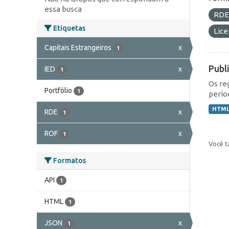
essa busca
RD
Etiquetas
Lic
Capitais Estrangeiros
x
1
Publ
IED
x
1
Os re
Portfólio
1
perío
HTM
RDE
x
1
ROF
x
1
Você t
Formatos
API
1
HTML
1
JSON
x
1