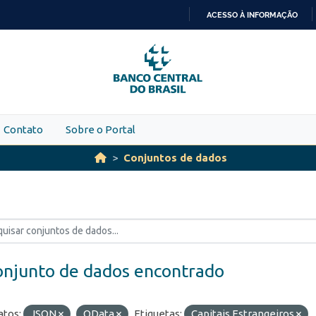
ACESSO À INFORMAÇÃO
IR
PARA
O
CONTEÚDO
Contato
Sobre o Portal
Conjuntos de dados
onjunto de dados encontrado
tos:
JSON
OData
Etiquetas:
Capitais Estrangeiros