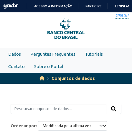
Skip to main content
ACESSO À INFORMAÇÃO
PARTICIPE
LEGISLAÇ
IR
ENGLISH
PARA
O
CONTEÚDO
Dados
Perguntas Frequentes
Tutoriais
Contato
Sobre o Portal
Conjuntos de dados
Ordenar por