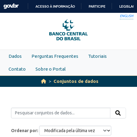
Skip to main content
ACESSO À INFORMAÇÃO
PARTICIPE
LEGISLAÇ
IR
ENGLISH
PARA
O
CONTEÚDO
Dados
Perguntas Frequentes
Tutoriais
Contato
Sobre o Portal
Conjuntos de dados
Ordenar por