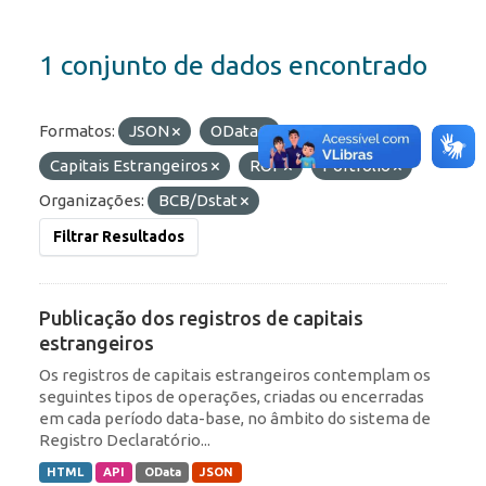
1 conjunto de dados encontrado
Formatos:
JSON
OData
Etiquetas:
Capitais Estrangeiros
ROF
Portfólio
Organizações:
BCB/Dstat
Filtrar Resultados
Publicação dos registros de capitais
estrangeiros
Os registros de capitais estrangeiros contemplam os
seguintes tipos de operações, criadas ou encerradas
em cada período data-base, no âmbito do sistema de
Registro Declaratório...
HTML
API
OData
JSON