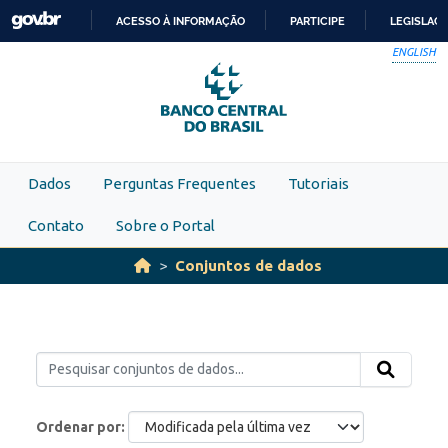
Skip to main content
ACESSO À INFORMAÇÃO
PARTICIPE
LEGISLAÇ
IR
ENGLISH
PARA
O
CONTEÚDO
Dados
Perguntas Frequentes
Tutoriais
Contato
Sobre o Portal
Conjuntos de dados
Ordenar por