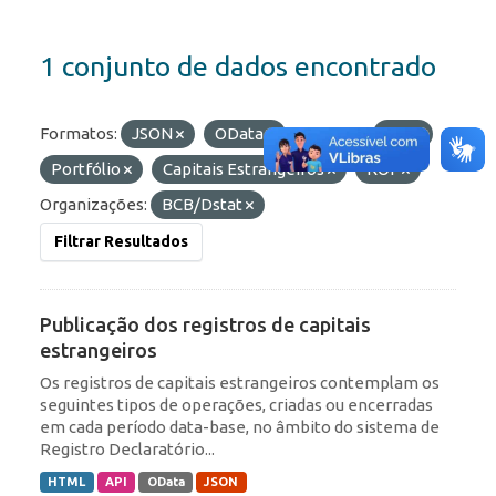
1 conjunto de dados encontrado
Formatos:
JSON
OData
Etiquetas:
IED
Portfólio
Capitais Estrangeiros
ROF
Organizações:
BCB/Dstat
Filtrar Resultados
Publicação dos registros de capitais
estrangeiros
Os registros de capitais estrangeiros contemplam os
seguintes tipos de operações, criadas ou encerradas
em cada período data-base, no âmbito do sistema de
Registro Declaratório...
HTML
API
OData
JSON