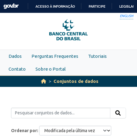
Skip to main content
ACESSO À INFORMAÇÃO
PARTICIPE
LEGISLAÇ
IR
ENGLISH
PARA
O
CONTEÚDO
Dados
Perguntas Frequentes
Tutoriais
Contato
Sobre o Portal
Conjuntos de dados
Ordenar por